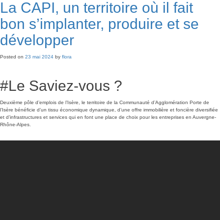
La CAPI, un territoire où il fait
bon s’implanter, produire et se
développer
Posted on
23 mai 2024
by
flora
#Le Saviez-vous ?
Deuxième pôle d’emplois de l’Isère, le territoire de la Communauté d’Agglomération Porte de
l’Isère bénéficie d’un tissu économique dynamique, d’une offre immobilière et foncière diversifiée
et d’infrastructures et services qui en font une place de choix pour les entreprises en Auvergne-
Rhône-Alpes.