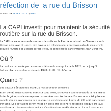
réfection de la rue du Brisson
Posted on
16 mai 2024
by
flora
La CAPI investit pour maintenir la sécurité
routière sur la rue du Brisson.
La CAPI va entreprendre des travaux de voirie sur le Parc international de Chesnes, rue du
Brisson à Satolas-et-Bonce. Ces travaux de réfection sont nécessaires afin de maintenir la
sécurité routière des usagers sur les voies. Ils sont réalisés par l’entreprise Jean Lefebvre.
Où ?
La portion concernée par ces travaux débute du rond-point de la D124, et ce jusqu’à
l’interception menant aux entrepôts GXO et EXERTIS | Azenn.
Quand ?
Les travaux débuteront le mardi 21 mai pour deux semaines.
Etant donné l’importance du trafic sur cette voirie, les travaux seront effectués la nuit afin de
limiter la gêne pour les entreprises concernées dont les heures d’ouverture ont été prises en
compte dans la planification des travaux. La circulation sera barrée de 20h à 6h sur certains
tronçons. Des déviations seront mises en place afin de rendre accessible chaque site aux
salariés et aux livraisons des camions. Ces déviations se décaleront au fur et à mesure en