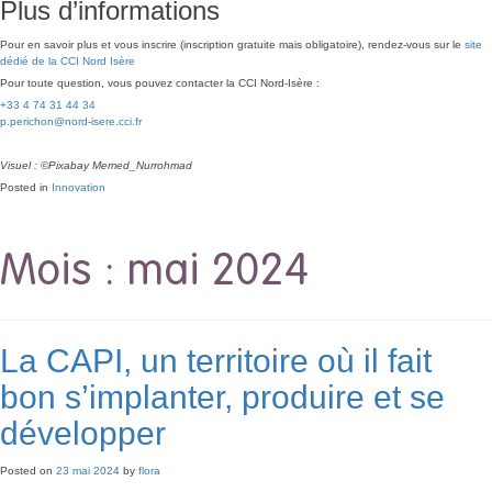
Plus d’informations
Pour en savoir plus et vous inscrire (inscription gratuite mais obligatoire), rendez-vous sur le
site
dédié de la CCI Nord Isère
Pour toute question, vous pouvez contacter la CCI Nord-Isère :
+33 4 74 31 44 34
p.perichon@
nord-isere.cci.fr
Visuel : ©Pixabay Memed_Nurrohmad
Posted in
Innovation
Mois :
mai 2024
La CAPI, un territoire où il fait
bon s’implanter, produire et se
développer
Posted on
23 mai 2024
by
flora