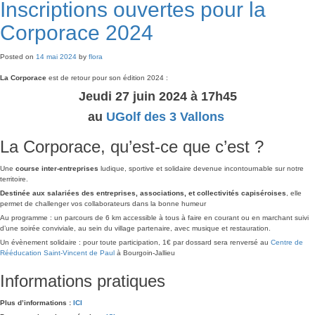
Inscriptions ouvertes pour la
Corporace 2024
Posted on
14 mai 2024
by
flora
La
Corporace
est de retour pour son édition 2024 :
Jeudi 27 juin 2024 à 17h45
au
UGolf des 3 Vallons
La Corporace, qu’est-ce que c’est ?
Une
course inter-entreprises
ludique, sportive et solidaire devenue incontournable sur notre
territoire.
Destinée aux salariées des entreprises, associations, et collectivités capiséroises
, elle
permet de challenger vos collaborateurs dans la bonne humeur
Au programme : un parcours de 6 km accessible à tous à faire en courant ou en marchant suivi
d’une soirée conviviale, au sein du village partenaire, avec musique et restauration.
Un évènement solidaire : pour toute participation, 1€ par dossard sera renversé au
Centre de
Rééducation Saint-Vincent de Paul
à Bourgoin-Jallieu
Informations pratiques
Plus d’informations :
ICI