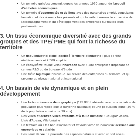
Un territoire qui s’est construit depuis les années 1970 autour de l’
accueil
d’activités économiques
Un territoire d’
opportunités et de liens
avec des partenaires emploi, consulaires,
formation et des réseaux très présents et qui travaillent ensemble au service de
l’accompagnement et du développement des entreprises sur toutes leurs
problématiques
3. Un tissu économique diversifié avec des grands
groupes et des TPE/ PME qui font la richesse du
territoire
Un
tissu industriel riche labellisé Territoire d’Industrie
:
plus de 600
établissements et 7 500 emplois
Un écosystème tourné vers l’
innovation
avec + 100 entreprises disposant de
centres R&D ou de bureaux d’étude
Une filière
logistique
historique, au service des entreprises du territoire, et qui
rayonne au niveau national et international
4. Un bassin de vie dynamique et en plein
développement
Une
forte croissance démographique
(113 000 habitants, avec une variation de
population plus rapide que la moyenne nationale) et une population jeune (40 %
de la population a moins de 30 ans)
Des
villes et centres-villes attractifs et à taille humaine
: Bourgoin-Jallieu,
L’Isle d’Abeau, Villefontaine
Un territoire où il fait bon s’implanter et travailler avec de nombreux
services aux
entreprises et salariés
Des
lieux de vie
: à proximité des espaces naturels et avec un fort niveau