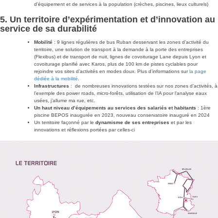
d’équipement et de services à la population (crèches, piscines, lieux culturels)
5. Un territoire d’expérimentation et d’innovation au
service de sa durabilité
Mobilité
: 9 lignes régulières de bus Ruban desservant les zones d’activité du
territoire, une solution de transport à la demande à la porte des entreprises
(Flexibus) et de transport de nuit, lignes de covoiturage Lane depuis Lyon et
covoiturage planifié avec Karos, plus de 100 km de pistes cyclables pour
rejoindre vos sites d’activités en modes doux. Plus d’informations sur
la page
dédiée à la mobilité
.
Infrastructures
: de nombreuses innovations testées sur nos zones d’activités, à
l’exemple des power roads, micro-forêts, utilisation de l’IA pour l’analyse eaux
usées, j’allume ma rue, etc.
Un haut niveau d’équipements au services des salariés et habitants
: 1ère
piscine BEPOS inaugurée en 2023, nouveau conservatoire inauguré en 2024
Un territoire façonné par le
dynamisme de ses entreprises
et par les
innovations et réflexions portées par celles-ci