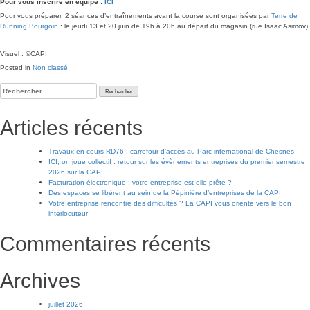
Pour vous inscrire en équipe :
ICI
Pour vous préparer, 2 séances d’entraînements avant la course sont organisées par
Terre de
Running Bourgoin
: le jeudi 13 et 20 juin de 19h à 20h au départ du magasin (rue Isaac Asimov).
Visuel : ©CAPI
Posted in
Non classé
Rechercher :
Articles récents
Travaux en cours RD76 : carrefour d’accès au Parc international de Chesnes
ICI, on joue collectif : retour sur les évènements entreprises du premier semestre
2026 sur la CAPI
Facturation électronique : votre entreprise est-elle prête ?
Des espaces se libèrent au sein de la Pépinière d’entreprises de la CAPI
Votre entreprise rencontre des difficultés ? La CAPI vous oriente vers le bon
interlocuteur
Commentaires récents
Archives
juillet 2026