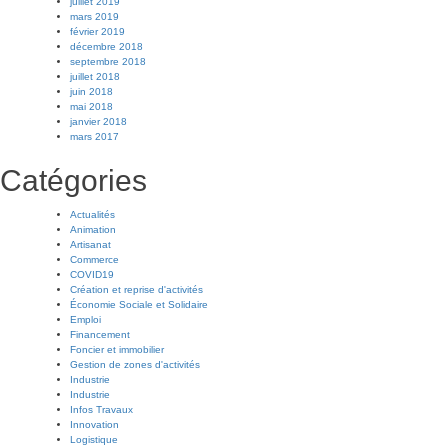
juillet 2019
mars 2019
février 2019
décembre 2018
septembre 2018
juillet 2018
juin 2018
mai 2018
janvier 2018
mars 2017
Catégories
Actualités
Animation
Artisanat
Commerce
COVID19
Création et reprise d'activités
Économie Sociale et Solidaire
Emploi
Financement
Foncier et immobilier
Gestion de zones d'activités
Industrie
Industrie
Infos Travaux
Innovation
Logistique