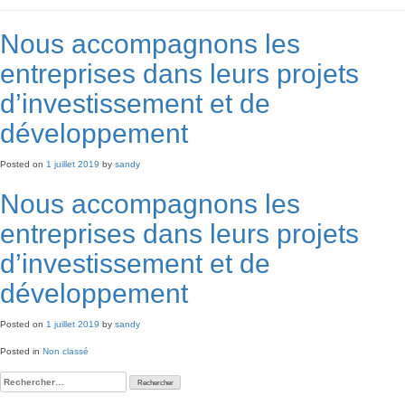
Nous accompagnons les
entreprises dans leurs projets
d’investissement et de
développement
Posted on
1 juillet 2019
by
sandy
Nous accompagnons les
entreprises dans leurs projets
d’investissement et de
développement
Posted on
1 juillet 2019
by
sandy
Posted in
Non classé
Rechercher :