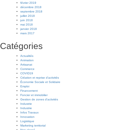
février 2019
décembre 2018
septembre 2018
juillet 2018
juin 2018
mai 2018
janvier 2018
mars 2017
Catégories
Actualités
Animation
Artisanat
Commerce
COVID19
Création et reprise d'activités
Économie Sociale et Solidaire
Emploi
Financement
Foncier et immobilier
Gestion de zones d'activités
Industrie
Industrie
Infos Travaux
Innovation
Logistique
Marketing territorial
Non classé