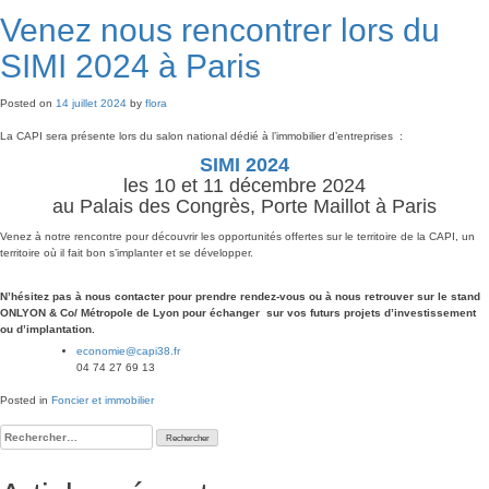
Venez nous rencontrer lors du
SIMI 2024 à Paris
Posted on
14 juillet 2024
by
flora
La CAPI sera présente lors du salon national dédié à l’immobilier d’entreprises :
SIMI 2024
les 10 et 11 décembre 2024
au Palais des Congrès, Porte Maillot à Paris
Venez à notre rencontre pour découvrir les opportunités offertes sur le territoire de la CAPI, un
territoire où il fait bon s’implanter et se développer.
N’hésitez pas à nous contacter pour prendre rendez-vous ou à nous retrouver sur le stand
ONLYON & Co/ Métropole de Lyon pour échanger sur vos futurs projets d’investissement
ou d’implantation.
economie@
capi38.fr
04 74 27 69 13
Posted in
Foncier et immobilier
Rechercher :